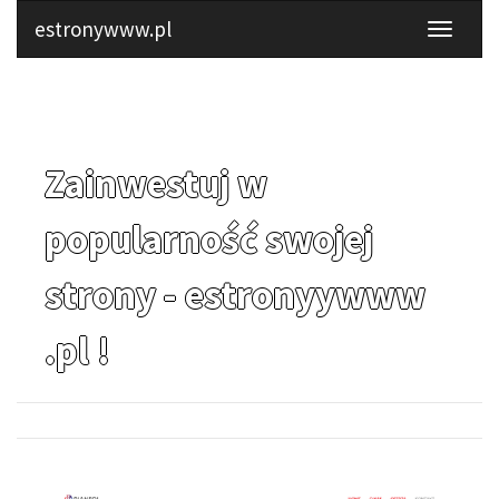
estronywww.pl
Zainwestuj w
popularność swojej
strony - estronyywww
.pl !