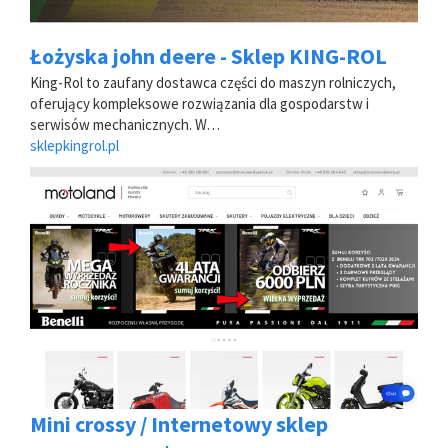
Łożyska john deere - Sklep KING-ROL
King-Rol to zaufany dostawca części do maszyn rolniczych,
oferujący kompleksowe rozwiązania dla gospodarstw i
serwisów mechanicznych. W…
sklepkingrol.pl
Mini crossy / Internetowy sklep