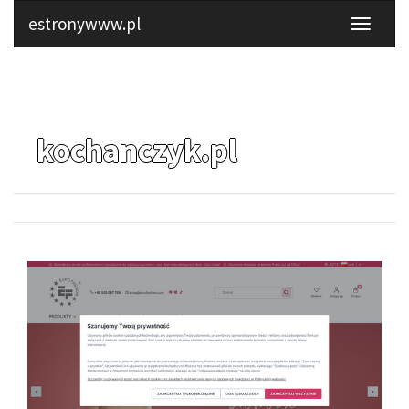
estronywww.pl
kochanczyk.pl