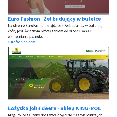
Euro Fashion | Żel budujący w butelce
Na stronie EuroFashion znajdziesz żel budujący w butelce,
który jest świetnym rozwiązaniem do przedłużania i
wzmacniania paznokci.…
eurofashion.com
Łożyska john deere - Sklep KING-ROL
King-Rol to zaufany dostawca części do maszyn rolniczych,