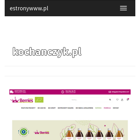
estronywww.pl
kochanczyk.pl