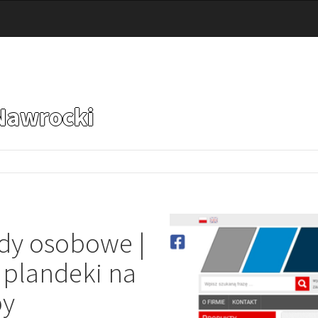
Nawrocki
dy osobowe |
 plandeki na
py