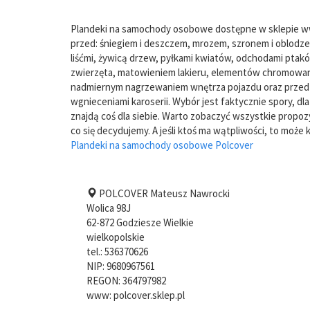
Plandeki na samochody osobowe dostępne w sklepie w
przed: śniegiem i deszczem, mrozem, szronem i oblodz
liśćmi, żywicą drzew, pyłkami kwiatów, odchodami ptakó
zwierzęta, matowieniem lakieru, elementów chromowa
nadmiernym nagrzewaniem wnętrza pojazdu oraz przed 
wgnieceniami karoserii. Wybór jest faktycznie spory, d
znajdą coś dla siebie. Warto zobaczyć wszystkie propo
co się decydujemy. A jeśli ktoś ma wątpliwości, to może 
Plandeki na samochody osobowe Polcover
POLCOVER Mateusz Nawrocki
Wolica 98J
62-872
Godziesze Wielkie
wielkopolskie
tel.:
536370626
NIP:
9680967561
REGON: 364797982
www:
polcover.sklep.pl