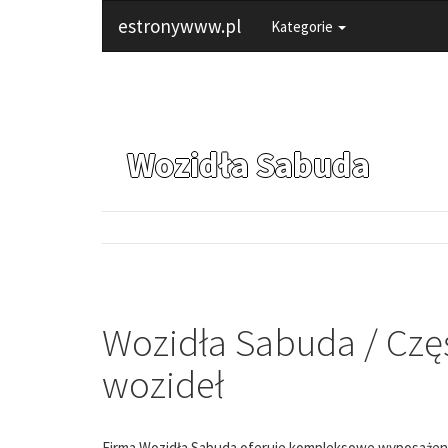
estronywww.pl
Kategorie
Wozidła Sabuda
Wozidła Sabuda / Czę
wozideł
Firma Wozidła Sabuda oferuje kompleksowe wyposażeni