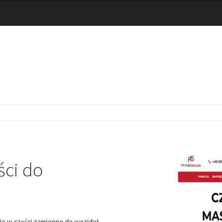
ści do
e w części zamienne do wozideł