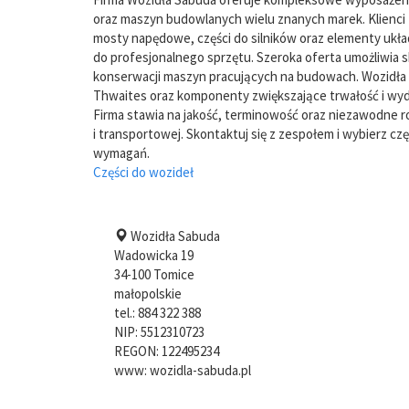
oraz maszyn budowlanych wielu znanych marek. Klienci 
mosty napędowe, części do silników oraz elementy u
do profesjonalnego sprzętu. Szeroka oferta umożliwia 
konserwacji maszyn pracujących na budowach. Wozidła S
Thwaites oraz komponenty zwiększające trwałość i wy
Firma stawia na jakość, terminowość oraz niezawodne r
i transportowej. Skontaktuj się z zespołem i wybierz c
wymagań.
Części do wozideł
Wozidła Sabuda
Wadowicka 19
34-100
Tomice
małopolskie
tel.:
884 322 388
NIP:
5512310723
REGON: 122495234
www:
wozidla-sabuda.pl