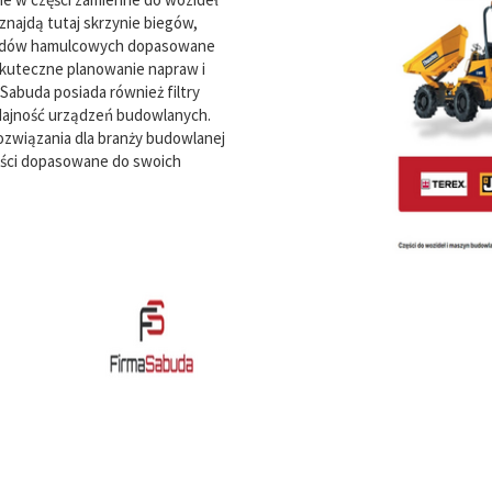
znajdą tutaj skrzynie biegów,
kładów hamulcowych dopasowane
skuteczne planowanie napraw i
abuda posiada również filtry
dajność urządzeń budowlanych.
ozwiązania dla branży budowlanej
zęści dopasowane do swoich