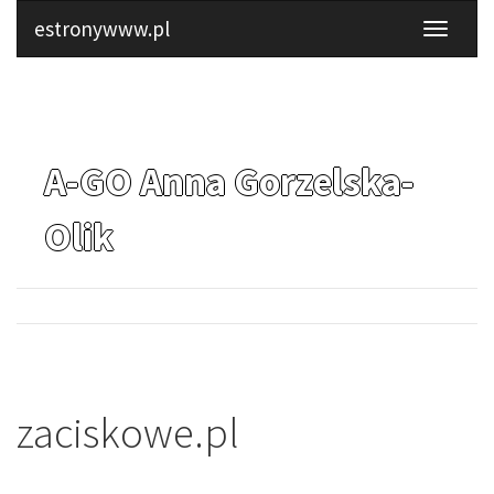
estronywww.pl
A-GO Anna Gorzelska-
Olik
zaciskowe.pl