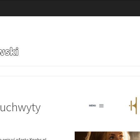
wski
 uchwyty
a opisać ofertę Knobs.pl.