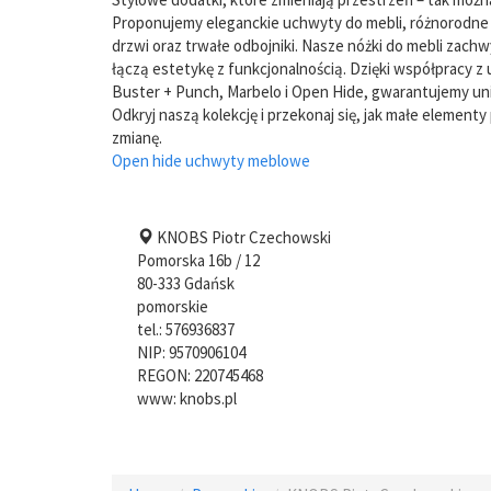
Proponujemy eleganckie uchwyty do mebli, różnorodne g
drzwi oraz trwałe odbojniki. Nasze nóżki do mebli zachw
łączą estetykę z funkcjonalnością. Dzięki współpracy z 
Buster + Punch, Marbelo i Open Hide, gwarantujemy uni
Odkryj naszą kolekcję i przekonaj się, jak małe element
zmianę.
Open hide uchwyty meblowe
KNOBS Piotr Czechowski
Pomorska 16b / 12
80-333
Gdańsk
pomorskie
tel.:
576936837
NIP:
9570906104
REGON: 220745468
www:
knobs.pl