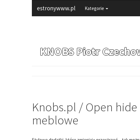
estronywww.pl
Kategorie
KNOBS Piotr Czecho
Knobs.pl / Open hide
meblowe
Stylowe dodatki, które zmieniają przestrzeń – tak możn