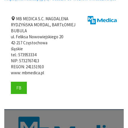
MB MEDICA S.C. MAGDALENA
RYDZYŃSKA MORDAL, BARTŁOMIEJ
BUBULA
ul. Feliksa Nowowiejskiego 20
42-217
Częstochowa
śląskie
tel.:
573953334
NIP:
5732767413
REGON: 241151910
www:
mbmedica.pl
FB