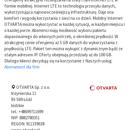
formie mobilnej. Internet LTE to technologia przesyłu danych,
wykorzystująca najnowocześniejszą infrastrukturę. Daje ona
komfort i wygodę korzystania z sieci na co dzień. Mobilny Internet
OTVARTA można wykorzystać w każdej sytuacji, w każdym miejscu i
o każdej porze. Abonenci mają możliwość wyboru pakietu
dopasowanego do własnych potrzeb, o określonej prędkości. W
atrakcyjnej cenie oferujemy aż 5 GB danych do wykorzystania z
prędkością LTE. Pakiet ten można wykupić z dynamicznym bądź ze
stałym adresem IP. Oferty obejmują przedziały aż do 100 GB.
Dlatego klienci decydują się na korzystanie z Naszych usług.
Abonament dla firm
OTVARTA Sp. z o.o.
Inżynierska 11
93-569
Łódź
łódzkie
tel.:
+48699711699
NIP:
8882780351
REGON: 911339638
www:
otvarta.pl