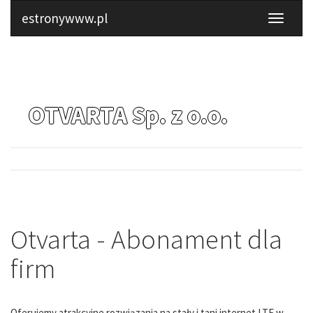
estronywww.pl
OTVARTA Sp. z o.o.
Otvarta - Abonament dla
firm
Oferujemy atrakcyjne rozwiązania na stały i tani internet LTE w